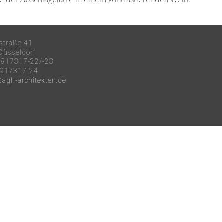
straße 41
Düsseldorf
917317-22/-23
917317-24
@agh-architekten.de