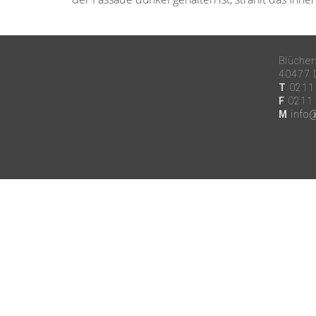
Blücher
40477 
T
0211 
F
0211 
M
info